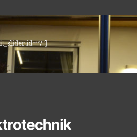
it_slider id=“7″]
ktrotechni
k